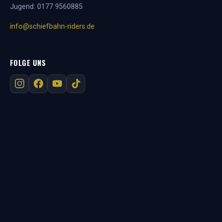
Jugend:
0177 9560885
info@schiefbahn-riders.de
FOLGE UNS
RECHTLICHES
Impressum
Datenschutz
Kontakt
AMERICAN FOOTBALL IN DER REGION
Willich
Viersen