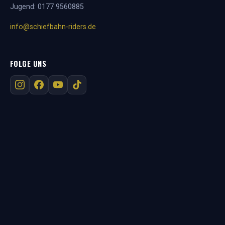
Jugend:
0177 9560885
info@schiefbahn-riders.de
FOLGE UNS
RECHTLICHES
Impressum
Datenschutz
Kontakt
AMERICAN FOOTBALL IN DER REGION
Willich
Viersen