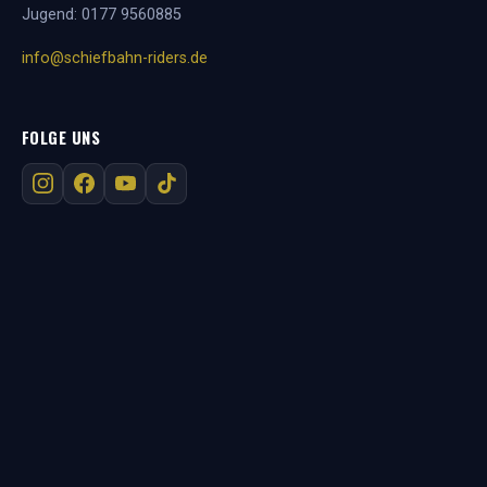
Jugend:
0177 9560885
info@schiefbahn-riders.de
FOLGE UNS
RECHTLICHES
Impressum
Datenschutz
Kontakt
AMERICAN FOOTBALL IN DER REGION
Willich
Viersen