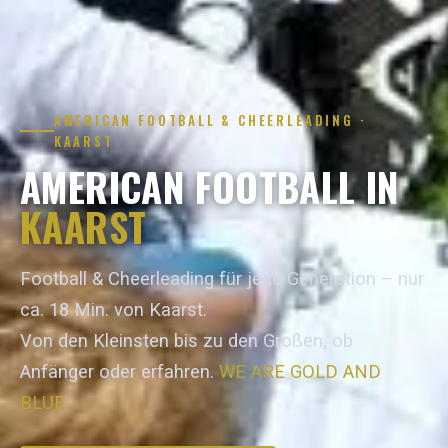
AMERICAN FOOTBALL & CHEERLEADING ·
KAARST
AMERICAN FOOTBALL IN
KAARST
Football & Cheerleading für jede Generation – nur
ca. 18 Min. von Kaarst.
Von den Kleinsten bis zu den Großen, ob
Anfänger oder erfahren.
WE ARE GOLD AND
BLUE